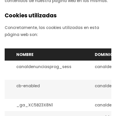
contenidos de nuestra página web en las mismas.
Cookies utilizadas
Concretamente, las cookies utilizadas en esta
página web son:
NOMBRE
DOMINIO
canaldenunciasprog_sess
canaldenu
cb-enabled
canaldenu
_ga_XC5B23X8N1
canaldenu